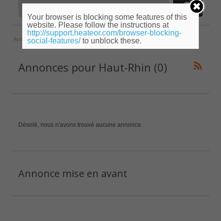
Your browser is blocking some features of this
website. Please follow the instructions at
http://support.heateor.com/browser-blocking-
Accueil
»
Alsace
»
Haut-Rhin
social-features/
to unblock these.
Annonces pour Haut-Rhin (0)
Désolé, nous n'avons trouvé aucune annonce.
Annonce mise en avant