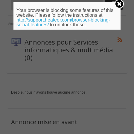
Your browser is blocking some features of this
website. Please follow the instructions at
http://support.heateor.com/browser-blocking-
Accueil
»
Bretagne
»
Morbihan
»
Services informatiques & multimédia
social-features/
to unblock these.
Annonces pour Services
informatiques & multimédia
(0)
Désolé, nous n'avons trouvé aucune annonce.
Annonce mise en avant