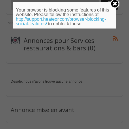
Your browser is blocking some features of this
website. Please follow the instructions at
http://support.heateor.com/browser-blocking-
Accueil
»
Midi-Pyrénées
»
Gers
»
Services restaurations & bars
social-features/
to unblock these.
Annonces pour Services
restaurations & bars (0)
Désolé, nous n'avons trouvé aucune annonce.
Annonce mise en avant