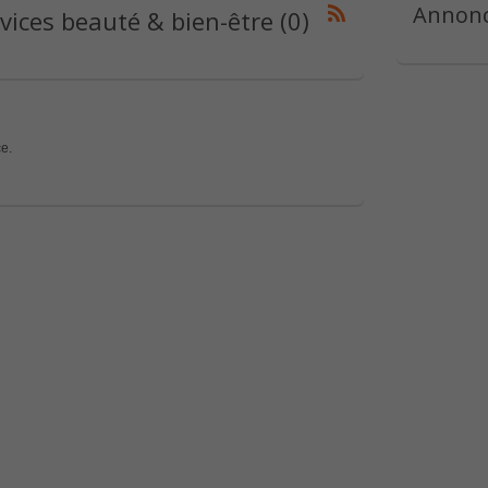
Annonc
ices beauté & bien-être (0)
e.