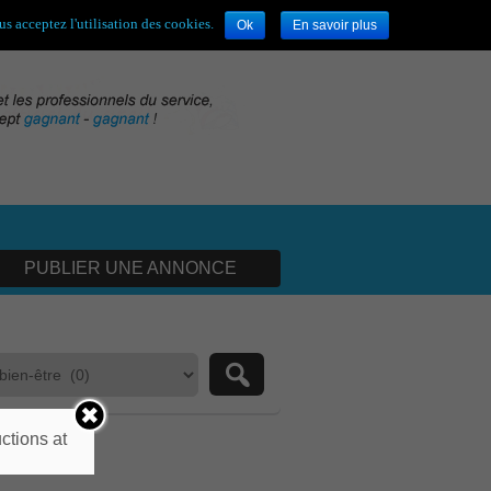
envenue,
visiteur !
[
S'enregistrer
|
Connexion
]
s acceptez l'utilisation des cookies.
Ok
En savoir plus
PUBLIER UNE ANNONCE
ctions at