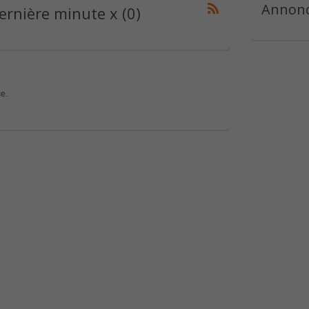
Annonc
rnière minute x (0)
e.