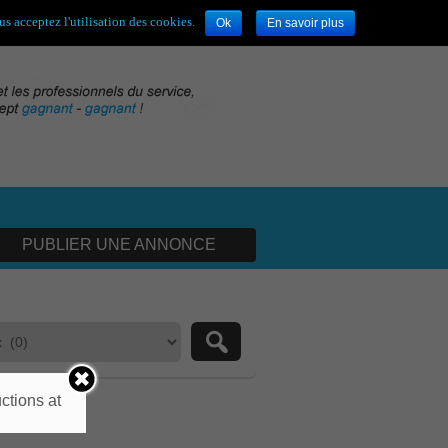
envenue,
visiteur !
[
S'enregistrer
|
Connexion
]
s acceptez l'utilisation des cookies.
Ok
En savoir plus
PUBLIER UNE ANNONCE
ctions at