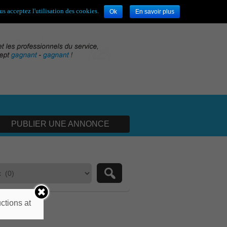
envenue,
visiteur !
[
S'enregistrer
|
Connexion
]
s acceptez l'utilisation des cookies.
Ok
En savoir plus
PUBLIER UNE ANNONCE
ctions at