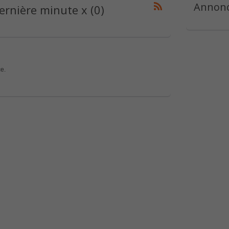
Annonc
rnière minute x (0)
e.