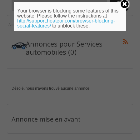
Your browser is blocking some features of this
website. Please follow the instructions at
http://support.heateor.com/browser-blocking-
Accueil
»
Ile-de-France
»
Yvelines
»
Services automobiles
social-features/
to unblock these.
Annonces pour Services
automobiles (0)
Désolé, nous n'avons trouvé aucune annonce.
Annonce mise en avant