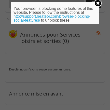
Your browser is blocking some features of this
website. Please follow the instructions at
http://support.heateor.com/browser-blocking-
Accueil
»
Ile-de-France
»
Yvelines
»
Services loisirs et sorties
social-features/
to unblock these.
Annonces pour Services
loisirs et sorties (0)
Désolé, nous n'avons trouvé aucune annonce.
Annonce mise en avant