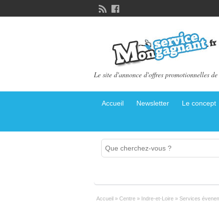
Le site d'annonce d'offres promotionnelles de 
Accueil
Newsletter
Le concept
Accueil
»
Centre
»
Indre-et-Loire
»
Services évenem