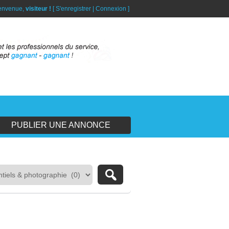
envenue,
visiteur !
[
S'enregistrer
|
Connexion
]
PUBLIER UNE ANNONCE