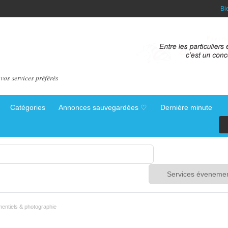
Bi
vos services préférés
Catégories
Annonces sauvegardées ♡
Dernière minute
entiels & photographie