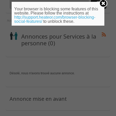
Your browser is blocking some features of this
website. Please follow the instructions at
http://support.heateor.com/browser-blocking-
Accueil
»
Ile-de-France
»
Paris
»
Services à la personne
social-features/
to unblock these.
Annonces pour Services à la
personne (0)
Désolé, nous n'avons trouvé aucune annonce.
Annonce mise en avant