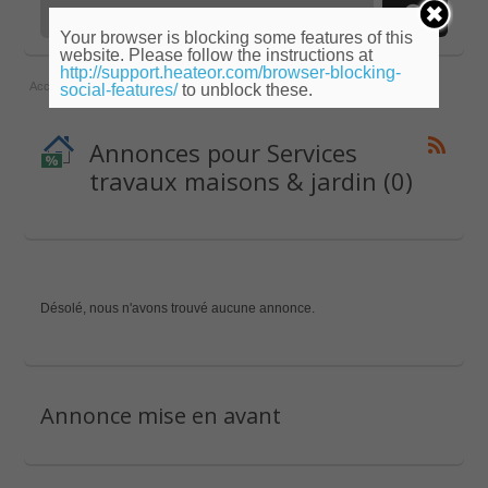
Your browser is blocking some features of this
website. Please follow the instructions at
http://support.heateor.com/browser-blocking-
Accueil
»
Pays-de-la-Loire
»
Mayenne
»
Services travaux maisons & jardin
social-features/
to unblock these.
Annonces pour Services
travaux maisons & jardin (0)
Désolé, nous n'avons trouvé aucune annonce.
Annonce mise en avant