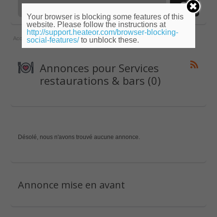
Your browser is blocking some features of this
website. Please follow the instructions at
http://support.heateor.com/browser-blocking-
Accueil
»
Centre
»
Loir-et-Cher
»
Services restaurations & bars
social-features/
to unblock these.
Annonces pour Services
restaurations & bars (0)
Désolé, nous n'avons trouvé aucune annonce.
Annonce mise en avant