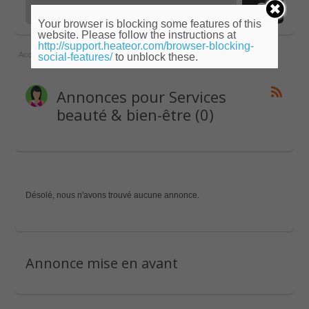
Your browser is blocking some features of this
website. Please follow the instructions at
http://support.heateor.com/browser-blocking-
Accueil
»
Bourgogne
»
Nièvre
»
Services beauté & bien-être
social-features/
to unblock these.
Annonces pour Services
beauté & bien-être (0)
Désolé, nous n'avons trouvé aucune annonce.
Annonce mise en avant