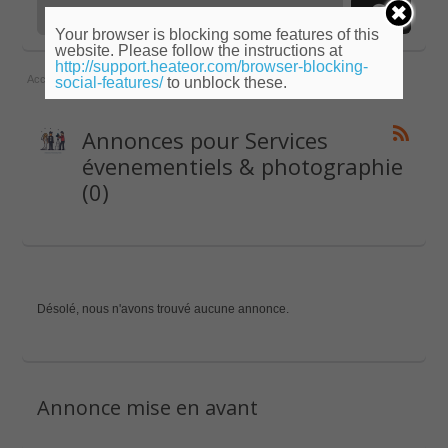
Your browser is blocking some features of this
website. Please follow the instructions at
http://support.heateor.com/browser-blocking-
Accueil
»
Corse
»
Services évenementiels & photographie
social-features/
to unblock these.
Annonces pour Services
évenementiels & photographie
(0)
Désolé, nous n'avons trouvé aucune annonce.
Annonce mise en avant