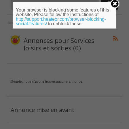
Your browser is blocking some features of this
website. Please follow the instructions at
http://support.heateor.com/browser-blocking-
Accueil
»
Limousin
»
Haute-Vienne
»
Services loisirs et sorties
social-features/
to unblock these.
Annonces pour Services
loisirs et sorties (0)
Désolé, nous n'avons trouvé aucune annonce.
Annonce mise en avant