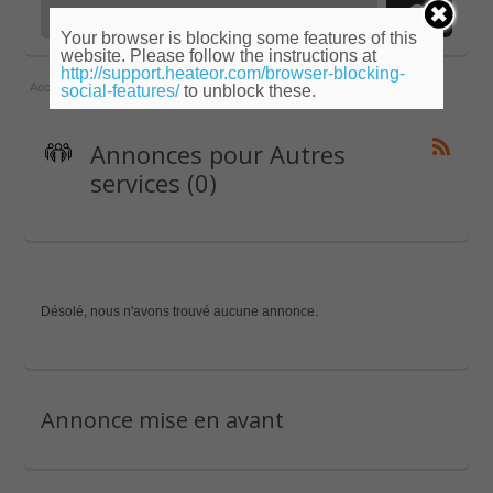
Your browser is blocking some features of this
website. Please follow the instructions at
http://support.heateor.com/browser-blocking-
Accueil
»
Limousin
»
Creuse
»
Autres services
social-features/
to unblock these.
Annonces pour Autres
services (0)
Désolé, nous n'avons trouvé aucune annonce.
Annonce mise en avant