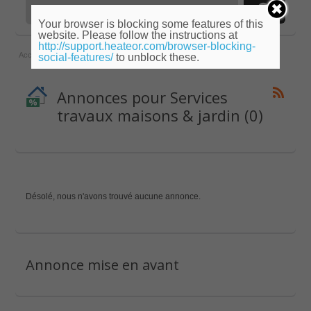
Your browser is blocking some features of this
website. Please follow the instructions at
http://support.heateor.com/browser-blocking-
Accueil
»
Rhône-Alpes
»
Savoie
»
Services travaux maisons & jardin
social-features/
to unblock these.
Annonces pour Services
travaux maisons & jardin (0)
Désolé, nous n'avons trouvé aucune annonce.
Annonce mise en avant