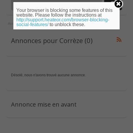
Your browser is blocking some features of this
website. Please follow the instructions at
http://support.heateor.com/browser-blocking-
Accueil
»
Limousin
»
Corrèze
social-features/
to unblock these.
Annonces pour Corrèze (0)
Désolé, nous n'avons trouvé aucune annonce.
Annonce mise en avant