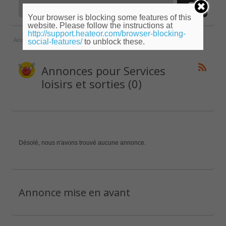
Your browser is blocking some features of this
website. Please follow the instructions at
http://support.heateor.com/browser-blocking-
Accueil
»
Midi-Pyrénées
»
Ariège
»
Services loisirs et sorties
social-features/
to unblock these.
Annonces pour Services
loisirs et sorties (0)
Désolé, nous n'avons trouvé aucune annonce.
Annonce mise en avant