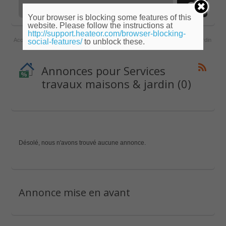
Your browser is blocking some features of this
website. Please follow the instructions at
http://support.heateor.com/browser-blocking-
Accueil
»
Provence-Alpes-Côte d'Azur
»
Var
»
Services travaux maisons & jardin
social-features/
to unblock these.
Annonces pour Services
travaux maisons & jardin (0)
Désolé, nous n'avons trouvé aucune annonce.
Annonce mise en avant