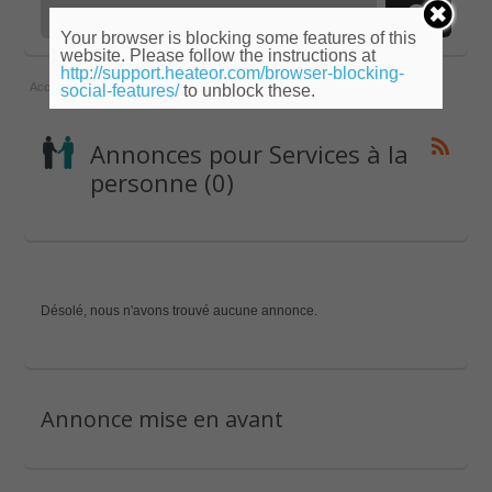
Your browser is blocking some features of this
website. Please follow the instructions at
http://support.heateor.com/browser-blocking-
Accueil
»
Rhône-Alpes
»
Ardèche
»
Services à la personne
social-features/
to unblock these.
Annonces pour Services à la
personne (0)
Désolé, nous n'avons trouvé aucune annonce.
Annonce mise en avant