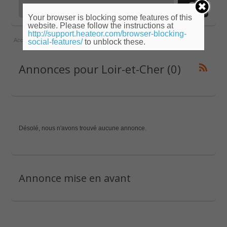
Your browser is blocking some features of this
website. Please follow the instructions at
http://support.heateor.com/browser-blocking-
Accueil
»
Centre
»
Loir-et-Cher
social-features/
to unblock these.
Annonces pour Loir-et-Cher (0)
Désolé, nous n'avons trouvé aucune annonce.
Annonce mise en avant