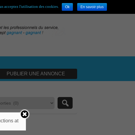
envenue,
visiteur !
[
S'enregistrer
|
Connexion
]
s acceptez l'utilisation des cookies.
Ok
En savoir plus
PUBLIER UNE ANNONCE
ctions at