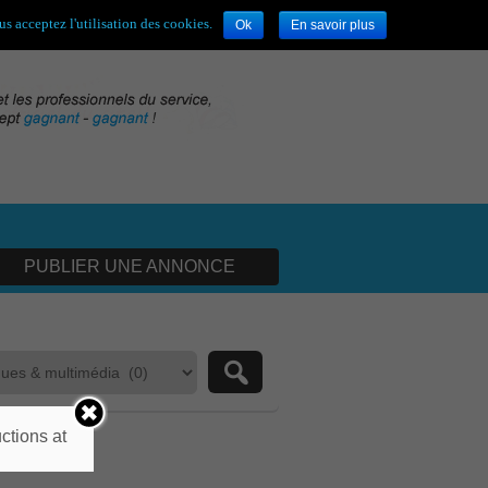
envenue,
visiteur !
[
S'enregistrer
|
Connexion
]
s acceptez l'utilisation des cookies.
Ok
En savoir plus
PUBLIER UNE ANNONCE
ctions at