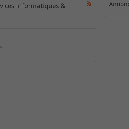
Annonc
vices informatiques &
e.