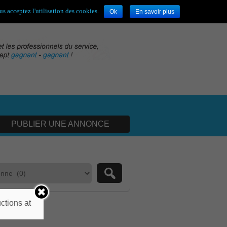
envenue,
visiteur !
[
S'enregistrer
|
Connexion
]
s acceptez l'utilisation des cookies.
Ok
En savoir plus
PUBLIER UNE ANNONCE
ctions at