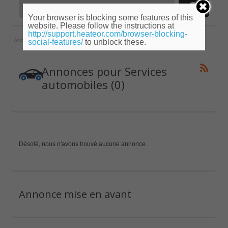
Your browser is blocking some features of this
website. Please follow the instructions at
http://support.heateor.com/browser-blocking-
Accueil
»
Centre
»
Loiret
»
Services automobiles
social-features/
to unblock these.
Annonces pour Services
automobiles (0)
Désolé, nous n'avons trouvé aucune annonce.
Annonce mise en avant