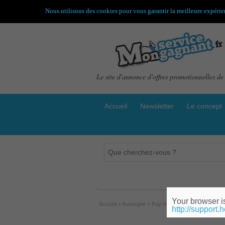
Nous utilisons des cookies pour vous garantir la meilleure expérien
Le site d'annonce d'offres promotionnelles de 
Accueil
Newsletter
Le concept
Your browser is
Accueil
»
Auvergne
»
Puy-de-dôme
http://support.