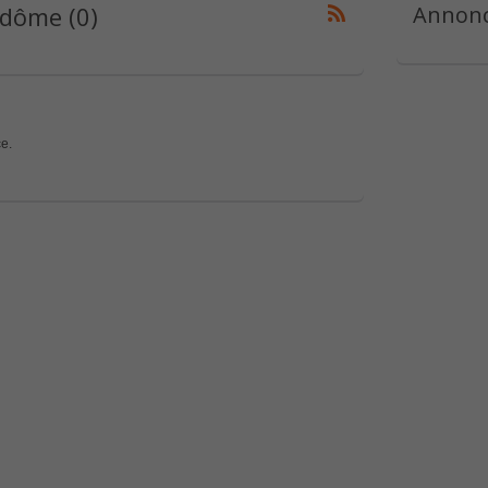
dôme (0)
Annonc
e.