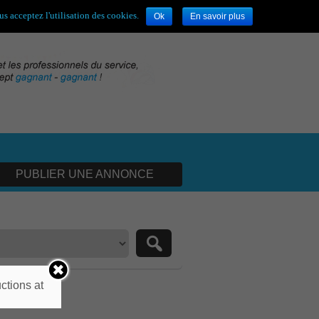
envenue,
visiteur !
[
S'enregistrer
|
Connexion
]
s acceptez l'utilisation des cookies.
Ok
En savoir plus
PUBLIER UNE ANNONCE
ctions at