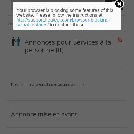
Your browser is blocking some features of this
website. Please follow the instructions at
http://support.heateor.com/browser-blocking-
Accueil
»
Picardie
»
Somme
»
Services à la personne
social-features/
to unblock these.
Annonces pour Services à la
personne (0)
Désolé, nous n'avons trouvé aucune annonce.
Annonce mise en avant