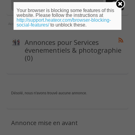
Your browser is blocking some features of this
website. Please follow the instructions at
http://support.heateor.com/browser-blocking-
Accueil
»
Midi-Pyrénées
»
Tarn
»
Services évenementiels & photographie
social-features/
to unblock these.
Annonces pour Services
évenementiels & photographie
(0)
Désolé, nous n'avons trouvé aucune annonce.
Annonce mise en avant