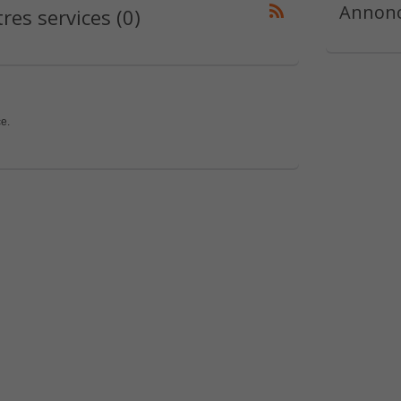
Annonc
es services (0)
e.