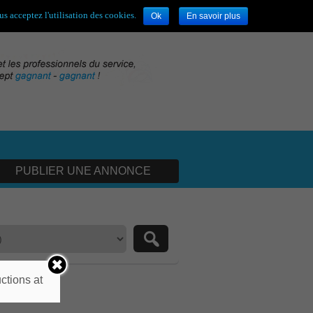
envenue,
visiteur !
[
S'enregistrer
|
Connexion
]
s acceptez l'utilisation des cookies.
Ok
En savoir plus
PUBLIER UNE ANNONCE
ctions at