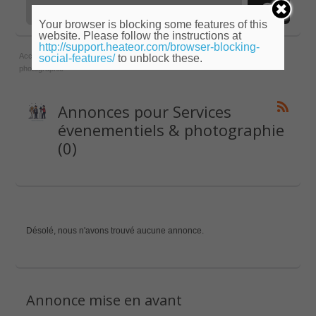
Your browser is blocking some features of this
website. Please follow the instructions at
http://support.heateor.com/browser-blocking-
Accueil
»
Languedoc-Roussillon
»
Lozère
»
Services évenementiels &
social-features/
to unblock these.
photographie
Annonces pour Services
évenementiels & photographie
(0)
Désolé, nous n'avons trouvé aucune annonce.
Annonce mise en avant