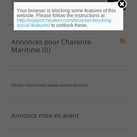
Your browser is blocking some features of this
website. Please follow the instructions at
http://support.heateor.com/browser-blocking-
Accueil
»
Poitou-Charentes
»
Charente-Maritime
social-features/
to unblock these.
Annonces pour Charente-
Maritime (0)
Désolé, nous n'avons trouvé aucune annonce.
Annonce mise en avant