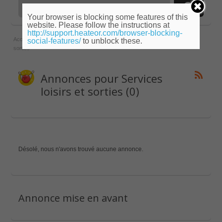
Your browser is blocking some features of this
website. Please follow the instructions at
http://support.heateor.com/browser-blocking-
Accueil
»
Provence-Alpes-Côte d'Azur
»
Alpes-Maritimes
»
Services loisirs et
social-features/
to unblock these.
sorties
Annonces pour Services
loisirs et sorties (0)
Désolé, nous n'avons trouvé aucune annonce.
Annonce mise en avant