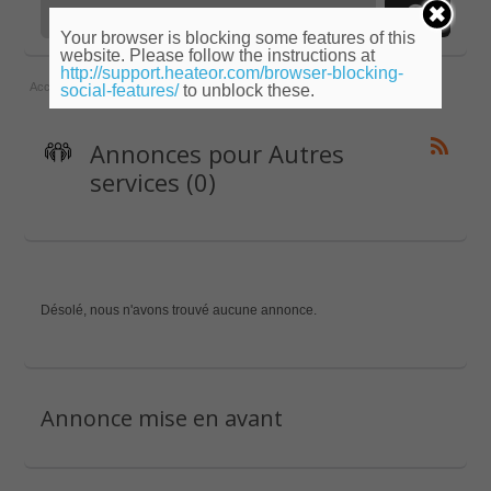
Your browser is blocking some features of this
website. Please follow the instructions at
http://support.heateor.com/browser-blocking-
Accueil
»
Champagne-Ardenne
»
Marne
»
Autres services
social-features/
to unblock these.
Annonces pour Autres
services (0)
Désolé, nous n'avons trouvé aucune annonce.
Annonce mise en avant