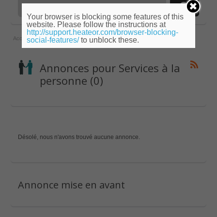
Your browser is blocking some features of this
website. Please follow the instructions at
http://support.heateor.com/browser-blocking-
Accueil
»
Midi-Pyrénées
»
Gers
»
Services à la personne
social-features/
to unblock these.
Annonces pour Services à la
personne (0)
Désolé, nous n'avons trouvé aucune annonce.
Annonce mise en avant