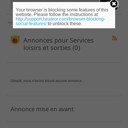
Your browser is blocking some features of this
website. Please follow the instructions at
http://support.heateor.com/browser-blocking-
Accueil
»
Franche-comté
»
Doubs
»
Services loisirs et sorties
social-features/
to unblock these.
Annonces pour Services
loisirs et sorties (0)
Désolé, nous n'avons trouvé aucune annonce.
Annonce mise en avant