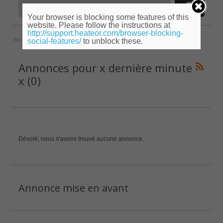
Your browser is blocking some features of this
website. Please follow the instructions at
http://support.heateor.com/browser-blocking-
Accueil
»
Ile-de-France
»
Val-de-Marne
»
x dernière minute x
social-features/
to unblock these.
Annonces pour x dernière minute
x (0)
Désolé, nous n'avons trouvé aucune annonce.
Annonce mise en avant