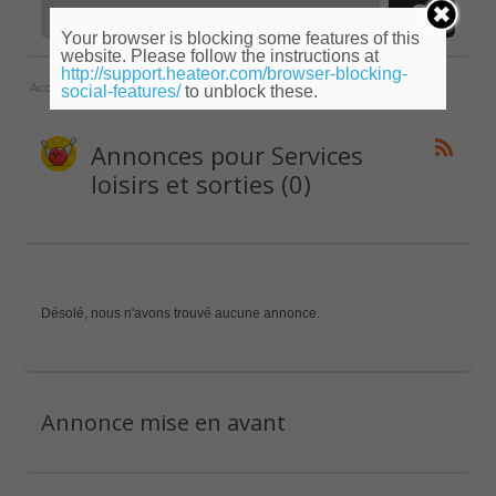
Your browser is blocking some features of this
website. Please follow the instructions at
http://support.heateor.com/browser-blocking-
Accueil
»
Lorraine
»
Vosges
»
Services loisirs et sorties
social-features/
to unblock these.
Annonces pour Services
loisirs et sorties (0)
Désolé, nous n'avons trouvé aucune annonce.
Annonce mise en avant