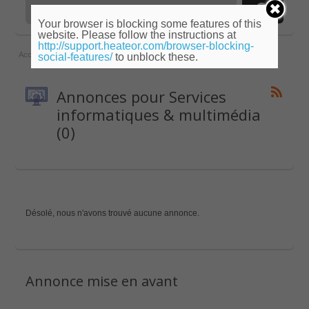
Your browser is blocking some features of this
website. Please follow the instructions at
http://support.heateor.com/browser-blocking-
Accueil
»
Ile-de-France
»
Essonne
»
Services informatiques & multimédia
social-features/
to unblock these.
Annonces pour Services
informatiques & multimédia
(0)
Désolé, nous n'avons trouvé aucune annonce.
Annonce mise en avant