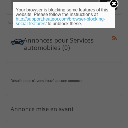
Your browser is blocking some features of this
website. Please follow the instructions at
http://support.heateor.com/browser-blocking-
Accueil
»
Limousin
»
Corrèze
»
Services automobiles
social-features/
to unblock these.
Annonces pour Services
automobiles (0)
Désolé, nous n'avons trouvé aucune annonce.
Annonce mise en avant