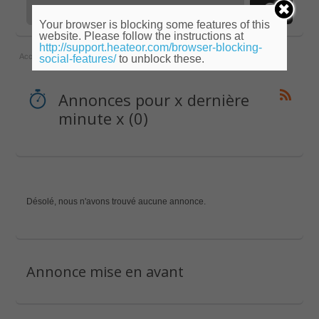
Your browser is blocking some features of this
website. Please follow the instructions at
http://support.heateor.com/browser-blocking-
Accueil
»
Rhône-Alpes
»
Haute-Savoie
»
x dernière minute x
social-features/
to unblock these.
Annonces pour x dernière
minute x (0)
Désolé, nous n'avons trouvé aucune annonce.
Annonce mise en avant