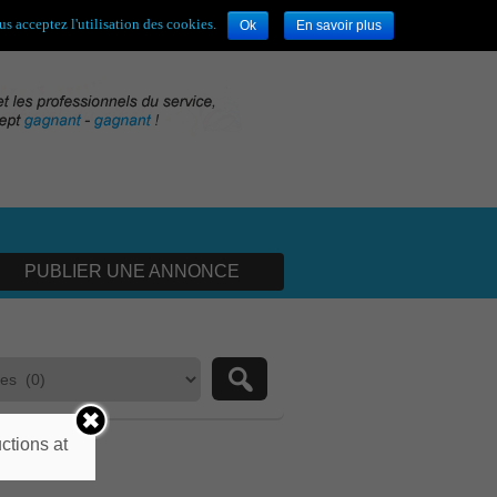
envenue,
visiteur !
[
S'enregistrer
|
Connexion
]
s acceptez l'utilisation des cookies.
Ok
En savoir plus
PUBLIER UNE ANNONCE
ctions at