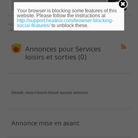
Your browser is blocking some features of this
website. Please follow the instructions at
http://support.heateor.com/browser-blocking-
Accueil
»
Languedoc-Roussillon
»
Pyrénées-Orientales
»
Services loisirs et
social-features/
to unblock these.
sorties
Annonces pour Services
loisirs et sorties (0)
Désolé, nous n'avons trouvé aucune annonce.
Annonce mise en avant