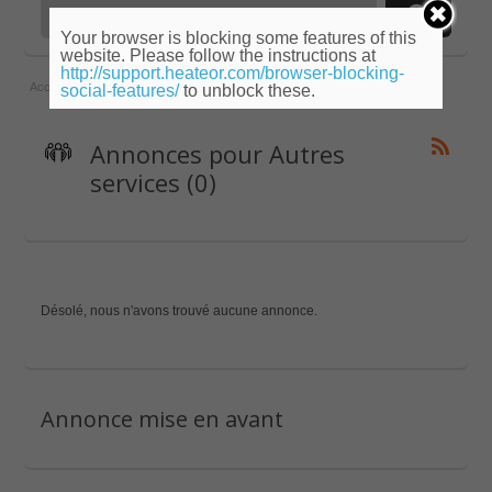
Your browser is blocking some features of this
website. Please follow the instructions at
http://support.heateor.com/browser-blocking-
Accueil
»
Pays-de-la-Loire
»
Sarthe
»
Autres services
social-features/
to unblock these.
Annonces pour Autres
services (0)
Désolé, nous n'avons trouvé aucune annonce.
Annonce mise en avant