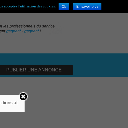
envenue,
visiteur !
[
S'enregistrer
|
Connexion
]
s acceptez l'utilisation des cookies.
Ok
En savoir plus
PUBLIER UNE ANNONCE
ixels
ctions at