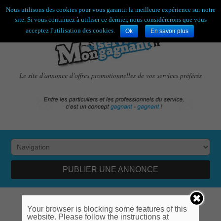
Bienvenue,
visiteur !
[
S'enregistrer
|
Connexion
]
Nous utilisons des cookies pour vous garantir la meilleure expérience sur notre
site. Si vous continuez à utiliser ce dernier, nous considérerons que vous
acceptez l'utilisation des cookies.
Ok
En savoir plus
Le site d'annonce d'offres promotionnelles de vos services préférés
PUBLIER UNE ANNONCE
logo news BLEU 4
Your browser is blocking some features of this
website. Please follow the instructions at