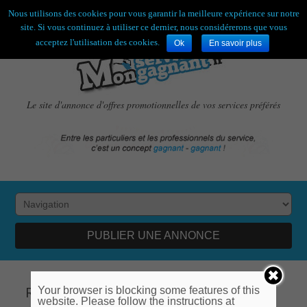
Bienvenue,
visiteur !
[
S'enregistrer
|
Connexion
]
Nous utilisons des cookies pour vous garantir la meilleure expérience sur notre
site. Si vous continuez à utiliser ce dernier, nous considérerons que vous
acceptez l'utilisation des cookies.
Ok
En savoir plus
Le site d'annonce d'offres promotionnelles de vos services préférés
PUBLIER UNE ANNONCE
Réinitialisation du mot de passe
Your browser is blocking some features of this
website. Please follow the instructions at